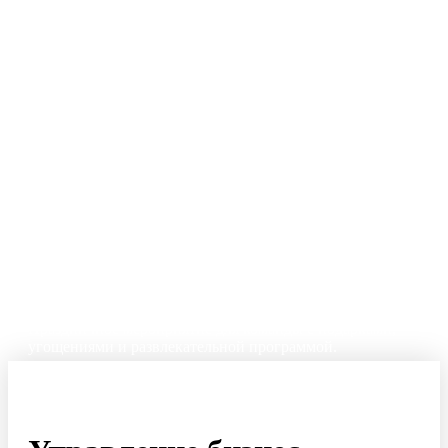
Тимбилдинг на природе
Яркие активности на свежем воздухе для объединения
команды, отдыха и вдохновения!
Корпоратив на Новый год
Праздничное мероприятие для команды с подарками,
угощениями и развлекательной программой.