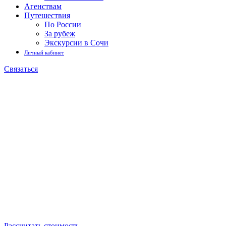
Агенствам
Путешествия
По России
За рубеж
Экскурсии в Сочи
Личный кабинет
Связаться
Организация бизнес
мероприятий
Берем все вопросы на себя. Более 17 лет
на рынке
и 300+ реализованных проектов
Рассчитать стоимость