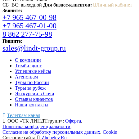
СБ−ВС: выходной
Для бизнес-клиентов:
Личный кабинет
Звоните:
+7 965 467-00-98
+7 965 467-01-00
8 862 277-75-98
Пишите:
sales@lindt-group.ru
О компании
Тимбилдинг
Успешные кейсы
Агенствам
Туры по России
Туры за рубеж
Экскурсии в Сочи
Отзывы клиентов
Наши контакты
Телеграм-канал
ООО «ТК ЛИНДТгрупп»:
Оферта
,
Политика конфиденциальности
,
Согласие на обработку
персональных данных
,
Cookie
Создание сайта
Zhebelev.Ru