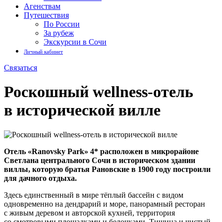
Агенствам
Путешествия
По России
За рубеж
Экскурсии в Сочи
Личный кабинет
Связаться
Роскошный
wellness-отель
в исторической вилле
Отель «Ranovsky Park» 4* расположен в микрорайоне
Светлана центрального Сочи в историческом здании
виллы, которую братья Рановские в 1900 году построили
для дачного отдыха.
Здесь единственный в мире тёплый бассейн с видом
одновременно на дендрарий и море, панорамный ресторан
с живым деревом и авторской кухней, территория
со смотровыми площадками и белочками. Тишина и чистый